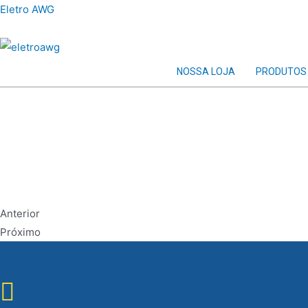
Ir
Eletro AWG
para
o
conteúdo
NOSSA LOJA
PRODUTOS
Anterior
Próximo