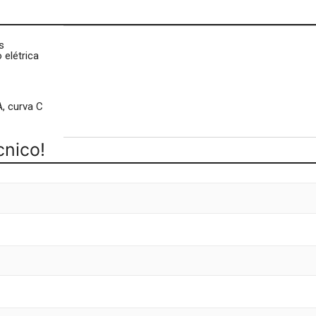
s
 elétrica
A, curva C
nico!