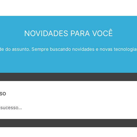
NOVIDADES PARA VOCÊ
de do assunto. Sempre buscando novidades e novas tecnologias 
sso
sucesso...